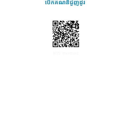
បើកគណនីជួញដូរ
RGS' Investors