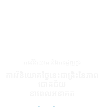
ការវិនិយោគ និងការជួញដូរ
ការវិនិយោគថ្ងៃនេះជាគ្រឹះនៃភាព
ជោគជ័យ
នាពេលអនាគត